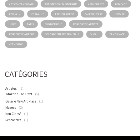
ART CONTEMPORAIN
ARTISTES CONTAMPORAINS
ASHKÉNAZES
DEDICACE
ECRIVAIN
ECRIVAINE
FRENCH ARTIST
GALERIE D'ART
HISTOIRE
JUIFS
PARIS
PHOTOGRAPHE
RENCONTRE ARTISTE
RENCONTRE AUTEUR
SECONDE GUERRE MONDIALE
SHOAH
TÉMOIGNAGE
VERNISSAGE
CATÉGORIES
Artistes
(5)
(5)
Marché De L'art
Galerie New Art Place
(1)
Musées
(2)
Non Classé
(1)
Rencontres
(1)