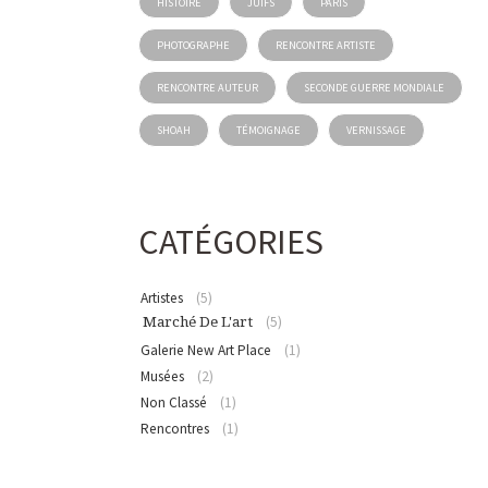
HISTOIRE
JUIFS
PARIS
PHOTOGRAPHE
RENCONTRE ARTISTE
RENCONTRE AUTEUR
SECONDE GUERRE MONDIALE
SHOAH
TÉMOIGNAGE
VERNISSAGE
CATÉGORIES
Artistes
(5)
(5)
Marché De L'art
Galerie New Art Place
(1)
Musées
(2)
Non Classé
(1)
Rencontres
(1)