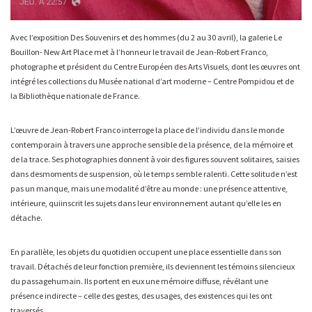
Avec l’exposition Des Souvenirs et des hommes (du 2 au 30 avril), la galerie Le
Bouillon- New Art Place met à l’honneur le travail de Jean-Robert Franco,
photographe et président du Centre Européen des Arts Visuels, dont les œuvres ont
intégré les collections du Musée national d’art moderne – Centre Pompidou et de
la Bibliothèque nationale de France.
L’œuvre de Jean-Robert Franco interroge la place de l’individu dans le monde
contemporain à travers une approche sensible de la présence, de la mémoire et
de la trace. Ses photographies donnent à voir des figures souvent solitaires, saisies
dans desmoments de suspension, où le temps semble ralenti. Cette solitude n’est
pas un manque, mais une modalité d’être au monde : une présence attentive,
intérieure, quiinscrit les sujets dans leur environnement autant qu’elle les en
détache.
En parallèle, les objets du quotidien occupent une place essentielle dans son
travail. Détachés de leur fonction première, ils deviennent les témoins silencieux
du passagehumain. Ils portent en eux une mémoire diffuse, révélant une
présence indirecte – celle des gestes, des usages, des existences qui les ont
traversés.