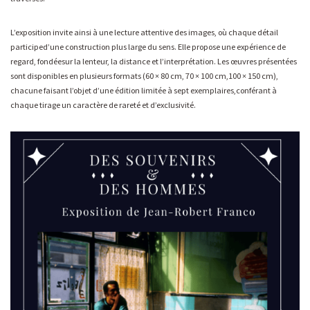
L’exposition invite ainsi à une lecture attentive des images, où chaque détail
participed’une construction plus large du sens. Elle propose une expérience de
regard, fondéesur la lenteur, la distance et l’interprétation. Les œuvres présentées
sont disponibles en plusieurs formats (60 × 80 cm, 70 × 100 cm,100 × 150 cm),
chacune faisant l’objet d’une édition limitée à sept exemplaires,conférant à
chaque tirage un caractère de rareté et d’exclusivité.