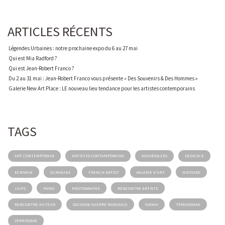
ARTICLES RÉCENTS
Légendes Urbaines : notre prochaine expo du 6 au 27 mai
Qui est Mia Radford ?
Qui est Jean-Robert Franco ?
Du 2 au 31 mai : Jean-Robert Franco vous présente « Des Souvenirs & Des Hommes »
Galerie New Art Place : LE nouveau lieu tendance pour les artistes contemporains
TAGS
ART CONTEMPORAIN
ARTISTES CONTAMPORAINS
ASHKÉNAZES
DEDICACE
ECRIVAIN
ECRIVAINE
FRENCH ARTIST
GALERIE D'ART
HISTOIRE
JUIFS
PARIS
PHOTOGRAPHE
RENCONTRE ARTISTE
RENCONTRE AUTEUR
SECONDE GUERRE MONDIALE
SHOAH
TÉMOIGNAGE
VERNISSAGE