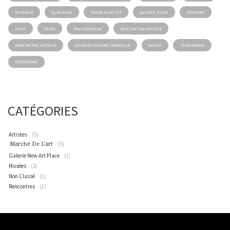
ECRIVAIN
ECRIVAINE
FRENCH ARTIST
GALERIE D'ART
HISTOIRE
JUIFS
PARIS
PHOTOGRAPHE
RENCONTRE ARTISTE
RENCONTRE AUTEUR
SECONDE GUERRE MONDIALE
SHOAH
TÉMOIGNAGE
VERNISSAGE
CATÉGORIES
Artistes
(5)
(5)
Marché De L'art
Galerie New Art Place
(1)
Musées
(2)
Non Classé
(1)
Rencontres
(1)