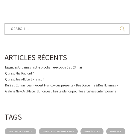
ARTICLES RÉCENTS
Légendes Urbaines : notre prochaine expo du 6 au 27 mai
Qui est Mia Radford ?
Qui est Jean-Robert Franco ?
Du 2 au 31 mai : Jean-Robert Franco vous présente « Des Souvenirs & Des Hommes »
Galerie New Art Place : LE nouveau lieu tendance pour les artistes contemporains
TAGS
ART CONTEMPORAIN
ARTISTES CONTAMPORAINS
ASHKÉNAZES
DEDICACE