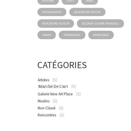
HISTOIRE
JUIFS
PARIS
PHOTOGRAPHE
RENCONTRE ARTISTE
RENCONTRE AUTEUR
SECONDE GUERRE MONDIALE
SHOAH
TÉMOIGNAGE
VERNISSAGE
CATÉGORIES
Artistes
(5)
(5)
Marché De L'art
Galerie New Art Place
(1)
Musées
(2)
Non Classé
(1)
Rencontres
(1)