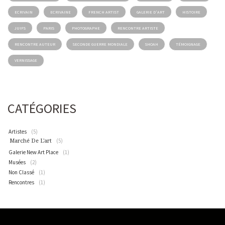
ECRIVAIN
ECRIVAINE
FRENCH ARTIST
GALERIE D'ART
HISTOIRE
JUIFS
PARIS
PHOTOGRAPHE
RENCONTRE ARTISTE
RENCONTRE AUTEUR
SECONDE GUERRE MONDIALE
SHOAH
TÉMOIGNAGE
VERNISSAGE
CATÉGORIES
Artistes
(5)
(5)
Marché De L'art
Galerie New Art Place
(1)
Musées
(2)
Non Classé
(1)
Rencontres
(1)