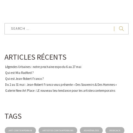
ARTICLES RÉCENTS
Légendes Urbaines : notre prochaine expo du 6 au 27 mai
Qui est Mia Radford ?
Qui est Jean-Robert Franco ?
Du 2 au 31 mai : Jean-Robert Franco vous présente « Des Souvenirs & Des Hommes »
Galerie New Art Place : LE nouveau lieu tendance pour les artistes contemporains
TAGS
ART CONTEMPORAIN
ARTISTES CONTAMPORAINS
ASHKÉNAZES
DEDICACE