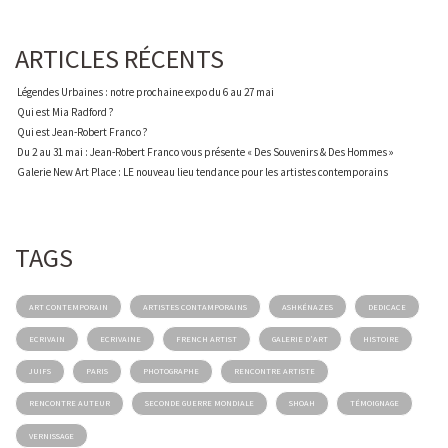
ARTICLES RÉCENTS
Légendes Urbaines : notre prochaine expo du 6 au 27 mai
Qui est Mia Radford ?
Qui est Jean-Robert Franco ?
Du 2 au 31 mai : Jean-Robert Franco vous présente « Des Souvenirs & Des Hommes »
Galerie New Art Place : LE nouveau lieu tendance pour les artistes contemporains
TAGS
ART CONTEMPORAIN
ARTISTES CONTAMPORAINS
ASHKÉNAZES
DEDICACE
ECRIVAIN
ECRIVAINE
FRENCH ARTIST
GALERIE D'ART
HISTOIRE
JUIFS
PARIS
PHOTOGRAPHE
RENCONTRE ARTISTE
RENCONTRE AUTEUR
SECONDE GUERRE MONDIALE
SHOAH
TÉMOIGNAGE
VERNISSAGE